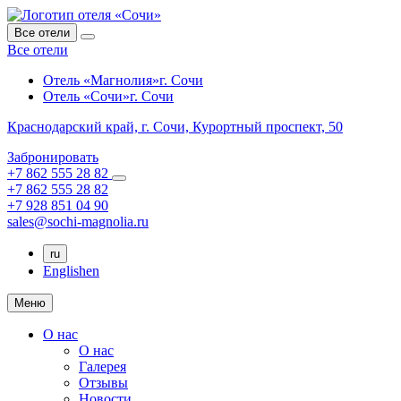
Все отели
Все отели
Отель «Магнолия»
г. Сочи
Отель «Сочи»
г. Сочи
Краснодарский край,
г. Сочи,
Курортный проспект, 50
Забронировать
+7 862 555 28 82
+7 862 555 28 82
+7 928 851 04 90
sales@sochi-magnolia.ru
ru
English
en
Меню
О нас
О нас
Галерея
Отзывы
Новости